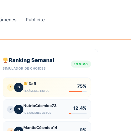
ámenes
Publicite
Ranking Semanal
EN VIVO
SIMULADOR DE CHOICES
Dafi
75%
1
D
1 EXÁMENES LISTOS
NutriaCósmico73
12.4%
2
N
19 EXÁMENES LISTOS
MantisCósmico14
0%