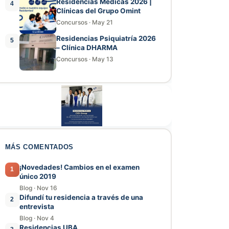
Residencias Médicas 2026 |
4
Clínicas del Grupo Omint
Concursos
·
May 21
Residencias Psiquiatría 2026
5
– Clínica DHARMA
Concursos
·
May 13
MÁS COMENTADOS
¡Novedades! Cambios en el examen
1
único 2019
Blog
·
Nov 16
Difundí tu residencia a través de una
2
entrevista
Blog
·
Nov 4
Residencias UBA