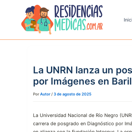
Ir
al
contenido
Inic
La UNRN lanza un pos
por Imágenes en Bari
Por
Autor
/
3 de agosto de 2025
La Universidad Nacional de Río Negro (UNR
carrera de posgrado en Diagnóstico por Imá
en alianza con la Fundación Intecnus. La es