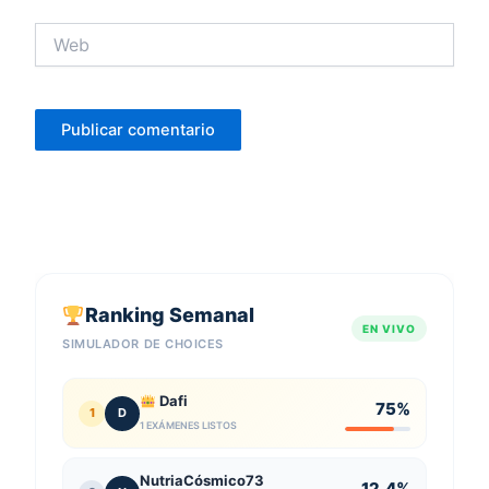
Web
Ranking Semanal
EN VIVO
SIMULADOR DE CHOICES
Dafi
75%
1
D
1 EXÁMENES LISTOS
NutriaCósmico73
12.4%