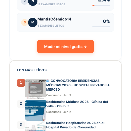
2
N
19 EXÁMENES LISTOS
MantisCósmico14
0%
3
M
5 EXÁMENES LISTOS
Medir mi nivel gratis →
LOS MÁS LEÍDOS
CONVOCATORIA RESIDENCIAS
1
MÉDICAS 2026 – HOSPITAL PRIVADO LA
MERCED
Concursos
·
Jun 3
Residencias Médicas 2026 | Clínica del
2
Valle – Chubut
Concursos
·
Jun 2
Residencias Hospitalarias 2026 en el
3
Hospital Privado de Comunidad