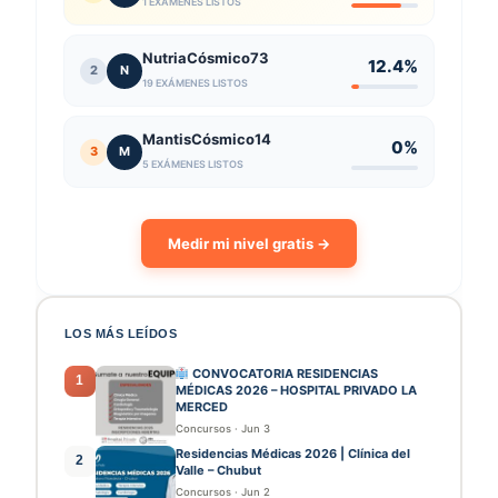
1 EXÁMENES LISTOS
NutriaCósmico73
12.4%
2
N
19 EXÁMENES LISTOS
MantisCósmico14
0%
3
M
5 EXÁMENES LISTOS
Medir mi nivel gratis →
LOS MÁS LEÍDOS
CONVOCATORIA RESIDENCIAS
1
MÉDICAS 2026 – HOSPITAL PRIVADO LA
MERCED
Concursos
·
Jun 3
Residencias Médicas 2026 | Clínica del
2
Valle – Chubut
Concursos
·
Jun 2