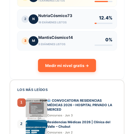
1 EXÁMENES LISTOS
NutriaCósmico73
12.4%
2
N
19 EXÁMENES LISTOS
MantisCósmico14
0%
3
M
5 EXÁMENES LISTOS
Medir mi nivel gratis →
LOS MÁS LEÍDOS
CONVOCATORIA RESIDENCIAS
1
MÉDICAS 2026 – HOSPITAL PRIVADO LA
MERCED
Concursos
·
Jun 3
Residencias Médicas 2026 | Clínica del
2
Valle – Chubut
Concursos
·
Jun 2