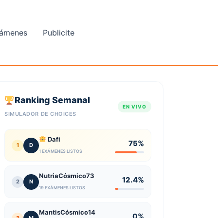
ámenes
Publicite
Ranking Semanal
EN VIVO
SIMULADOR DE CHOICES
Dafi
75%
1
D
1 EXÁMENES LISTOS
NutriaCósmico73
12.4%
2
N
19 EXÁMENES LISTOS
MantisCósmico14
0%