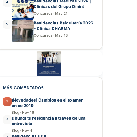
Residencias Médicas 2026 |
4
Clínicas del Grupo Omint
Concursos
·
May 21
Residencias Psiquiatría 2026
5
– Clínica DHARMA
Concursos
·
May 13
MÁS COMENTADOS
¡Novedades! Cambios en el examen
1
único 2019
Blog
·
Nov 16
Difundí tu residencia a través de una
2
entrevista
Blog
·
Nov 4
Residencias UBA