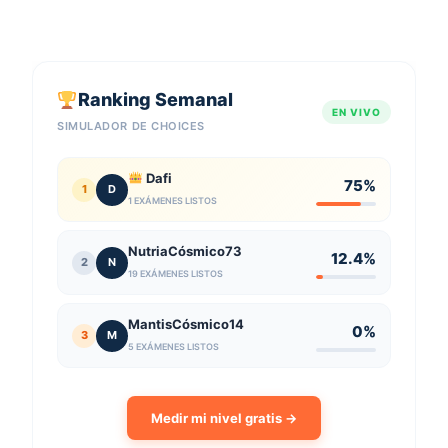
Ranking Semanal
EN VIVO
SIMULADOR DE CHOICES
Dafi
75%
1
D
1 EXÁMENES LISTOS
NutriaCósmico73
12.4%
2
N
19 EXÁMENES LISTOS
MantisCósmico14
0%
3
M
5 EXÁMENES LISTOS
Medir mi nivel gratis →