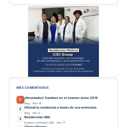
MÁS COMENTADOS
¡Novedades! Cambios en el examen único 2019
1
Blog
·
Nov 16
Difundí tu residencia a través de una entrevista
2
Blog
·
Nov 4
Residencias UBA
3
Examen Unificado UBA
·
Nov 17
Clínica Dharma