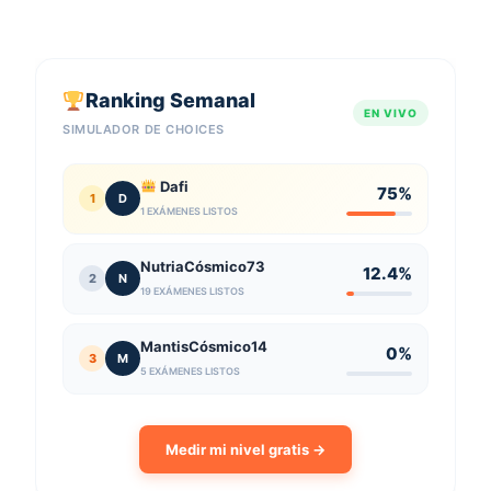
Ranking Semanal
EN VIVO
SIMULADOR DE CHOICES
Dafi
75%
1
D
1 EXÁMENES LISTOS
NutriaCósmico73
12.4%
2
N
19 EXÁMENES LISTOS
MantisCósmico14
0%
3
M
5 EXÁMENES LISTOS
Medir mi nivel gratis →