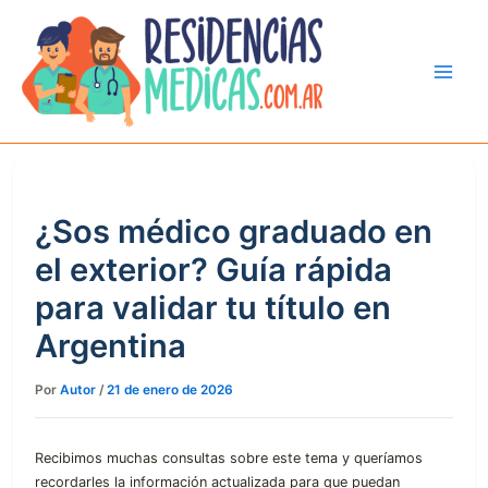
Ir
al
contenido
¿Sos médico graduado en
el exterior? Guía rápida
para validar tu título en
Argentina
Por
Autor
/
21 de enero de 2026
Recibimos muchas consultas sobre este tema y queríamos
recordarles la información actualizada para que puedan