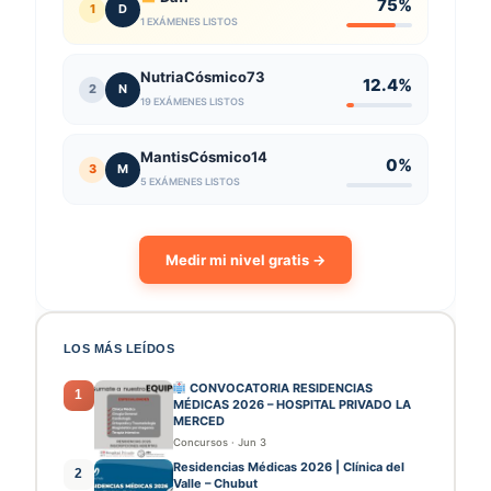
75%
1
D
1 EXÁMENES LISTOS
NutriaCósmico73
12.4%
2
N
19 EXÁMENES LISTOS
MantisCósmico14
0%
3
M
5 EXÁMENES LISTOS
Medir mi nivel gratis →
LOS MÁS LEÍDOS
CONVOCATORIA RESIDENCIAS
1
MÉDICAS 2026 – HOSPITAL PRIVADO LA
MERCED
Concursos
·
Jun 3
Residencias Médicas 2026 | Clínica del
2
Valle – Chubut