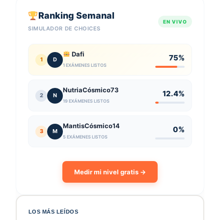
Ranking Semanal
EN VIVO
SIMULADOR DE CHOICES
Dafi
75%
1
D
1 EXÁMENES LISTOS
NutriaCósmico73
12.4%
2
N
19 EXÁMENES LISTOS
MantisCósmico14
0%
3
M
5 EXÁMENES LISTOS
Medir mi nivel gratis →
LOS MÁS LEÍDOS