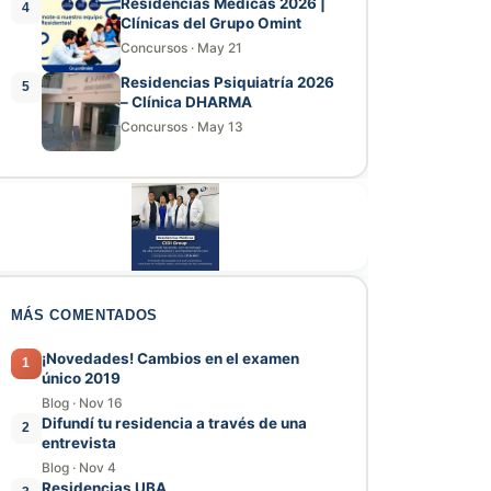
Residencias Médicas 2026 |
4
Clínicas del Grupo Omint
Concursos
·
May 21
Residencias Psiquiatría 2026
5
– Clínica DHARMA
Concursos
·
May 13
MÁS COMENTADOS
¡Novedades! Cambios en el examen
1
único 2019
Blog
·
Nov 16
Difundí tu residencia a través de una
2
entrevista
Blog
·
Nov 4
Residencias UBA