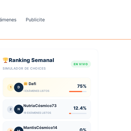
ámenes
Publicite
Ranking Semanal
EN VIVO
SIMULADOR DE CHOICES
Dafi
75%
1
D
1 EXÁMENES LISTOS
NutriaCósmico73
12.4%
2
N
19 EXÁMENES LISTOS
MantisCósmico14
0%