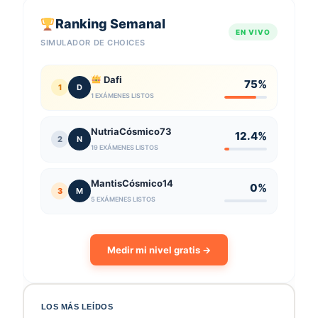
Ranking Semanal
EN VIVO
SIMULADOR DE CHOICES
Dafi
75%
1
D
1 EXÁMENES LISTOS
NutriaCósmico73
12.4%
2
N
19 EXÁMENES LISTOS
MantisCósmico14
0%
3
M
5 EXÁMENES LISTOS
Medir mi nivel gratis →
LOS MÁS LEÍDOS