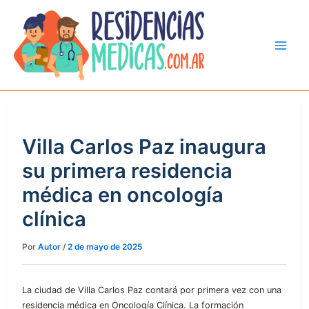
Ir
al
contenido
Villa Carlos Paz inaugura
su primera residencia
médica en oncología
clínica
Por
Autor
/
2 de mayo de 2025
La ciudad de Villa Carlos Paz contará por primera vez con una
residencia médica en Oncología Clínica. La formación