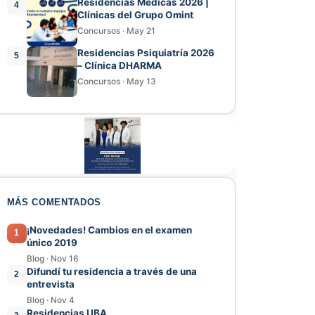
Residencias Médicas 2026 |
4
Clínicas del Grupo Omint
Concursos
·
May 21
Residencias Psiquiatría 2026
5
– Clínica DHARMA
Concursos
·
May 13
MÁS COMENTADOS
¡Novedades! Cambios en el examen
1
único 2019
Blog
·
Nov 16
Difundí tu residencia a través de una
2
entrevista
Blog
·
Nov 4
Residencias UBA