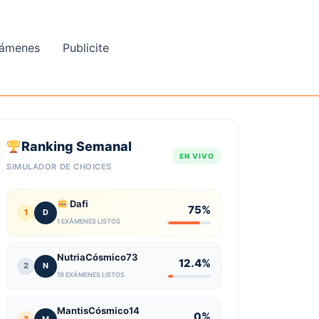
ámenes
Publicite
Ranking Semanal
EN VIVO
SIMULADOR DE CHOICES
Dafi
75%
1
D
1 EXÁMENES LISTOS
NutriaCósmico73
12.4%
2
N
19 EXÁMENES LISTOS
MantisCósmico14
0%