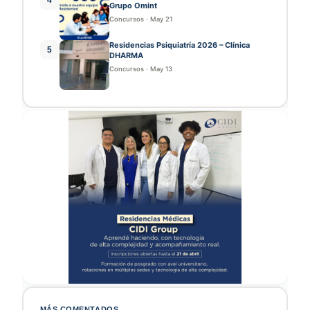
Grupo Omint
Concursos
·
May 21
Residencias Psiquiatría 2026 – Clínica
5
DHARMA
Concursos
·
May 13
MÁS COMENTADOS