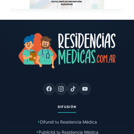
DIFUSIÓN
Difundí tu Residencia Médica
✦
Publicitá tu Residencia Médica
✦