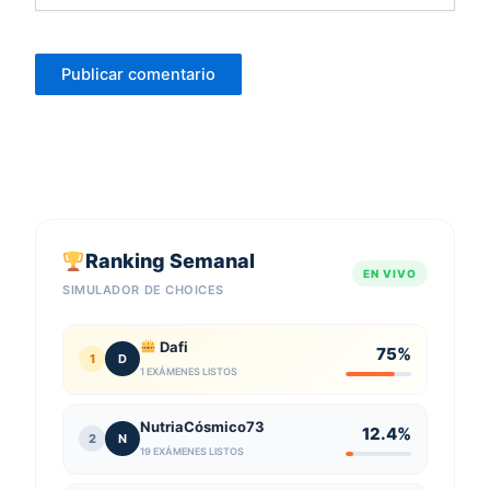
Ranking Semanal
EN VIVO
SIMULADOR DE CHOICES
Dafi
75%
1
D
1 EXÁMENES LISTOS
NutriaCósmico73
12.4%
2
N
19 EXÁMENES LISTOS