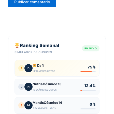
Ranking Semanal
EN VIVO
SIMULADOR DE CHOICES
Dafi
75%
1
D
1 EXÁMENES LISTOS
NutriaCósmico73
12.4%
2
N
19 EXÁMENES LISTOS
MantisCósmico14
0%
3
M
5 EXÁMENES LISTOS