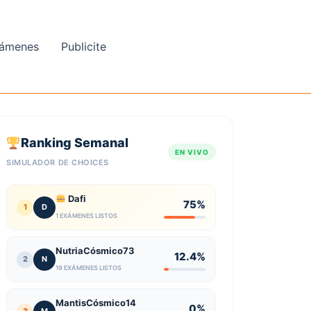
ámenes
Publicite
Ranking Semanal
EN VIVO
SIMULADOR DE CHOICES
Dafi
75%
1
D
1 EXÁMENES LISTOS
NutriaCósmico73
12.4%
2
N
19 EXÁMENES LISTOS
MantisCósmico14
0%