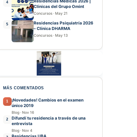
Residencias Médicas 2026 |
4
Clínicas del Grupo Omint
Concursos
·
May 21
Residencias Psiquiatría 2026
5
– Clínica DHARMA
Concursos
·
May 13
MÁS COMENTADOS
¡Novedades! Cambios en el examen
1
único 2019
Blog
·
Nov 16
Difundí tu residencia a través de una
2
entrevista
Blog
·
Nov 4
Residencias UBA