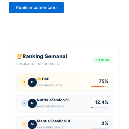
Ranking Semanal
EN VIVO
SIMULADOR DE CHOICES
Dafi
75%
1
D
1 EXÁMENES LISTOS
NutriaCósmico73
12.4%
2
N
19 EXÁMENES LISTOS
MantisCósmico14
0%
3
M
5 EXÁMENES LISTOS