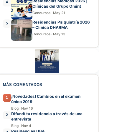
Residencias Médicas 2026 |
4
Clínicas del Grupo Omint
Concursos
·
May 21
Residencias Psiquiatría 2026
5
– Clínica DHARMA
Concursos
·
May 13
MÁS COMENTADOS
¡Novedades! Cambios en el examen
1
único 2019
Blog
·
Nov 16
Difundí tu residencia a través de una
2
entrevista
Blog
·
Nov 4
Residencias UBA