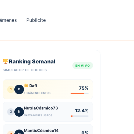
ámenes
Publicite
Ranking Semanal
EN VIVO
SIMULADOR DE CHOICES
Dafi
75%
1
D
1 EXÁMENES LISTOS
NutriaCósmico73
12.4%
2
N
19 EXÁMENES LISTOS
MantisCósmico14
0%