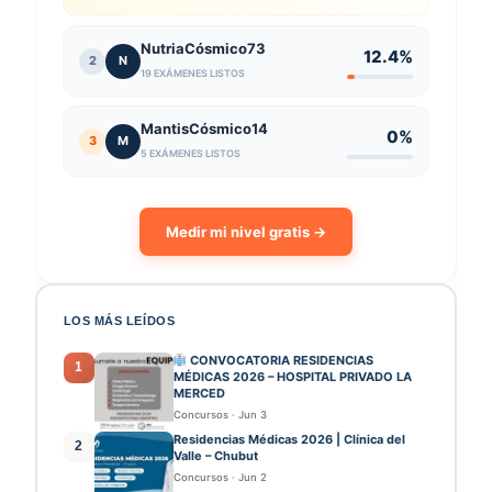
NutriaCósmico73
12.4%
2
N
19 EXÁMENES LISTOS
MantisCósmico14
0%
3
M
5 EXÁMENES LISTOS
Medir mi nivel gratis →
LOS MÁS LEÍDOS
CONVOCATORIA RESIDENCIAS
1
MÉDICAS 2026 – HOSPITAL PRIVADO LA
MERCED
Concursos
·
Jun 3
Residencias Médicas 2026 | Clínica del
2
Valle – Chubut
Concursos
·
Jun 2