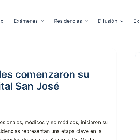
io
Exámenes
Residencias
Difusión
Ex
ales comenzaron su
ital San José
esionales, médicos y no médicos, iniciaron su
sidencias representan una etapa clave en la
sionales de la salud. Según el Dr. Martín