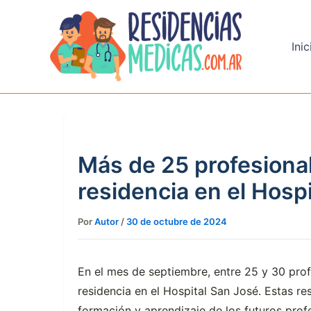
Ir
al
contenido
Inic
Más de 25 profesion
residencia en el Hosp
Por
Autor
/
30 de octubre de 2024
En el mes de septiembre, entre 25 y 30 prof
residencia en el Hospital San José. Estas re
formación y aprendizaje de los futuros profe