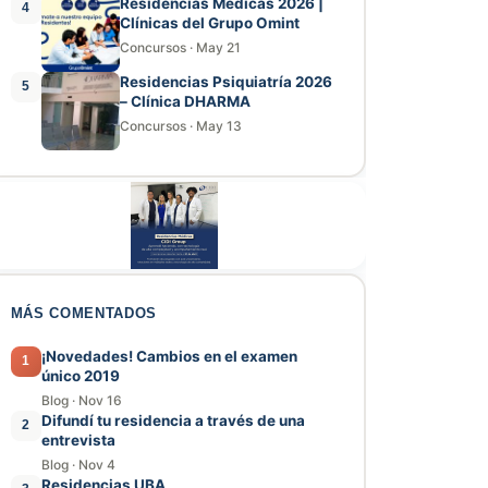
Residencias Médicas 2026 |
4
Clínicas del Grupo Omint
Concursos
·
May 21
Residencias Psiquiatría 2026
5
– Clínica DHARMA
Concursos
·
May 13
MÁS COMENTADOS
¡Novedades! Cambios en el examen
1
único 2019
Blog
·
Nov 16
Difundí tu residencia a través de una
2
entrevista
Blog
·
Nov 4
Residencias UBA