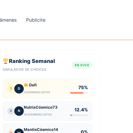
ámenes
Publicite
Ranking Semanal
EN VIVO
SIMULADOR DE CHOICES
Dafi
75%
1
D
1 EXÁMENES LISTOS
NutriaCósmico73
12.4%
2
N
19 EXÁMENES LISTOS
MantisCósmico14
0%