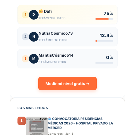
Dafi
75%
1
D
1 EXÁMENES LISTOS
NutriaCósmico73
12.4%
2
N
19 EXÁMENES LISTOS
MantisCósmico14
0%
3
M
5 EXÁMENES LISTOS
Medir mi nivel gratis →
LOS MÁS LEÍDOS
CONVOCATORIA RESIDENCIAS
1
MÉDICAS 2026 – HOSPITAL PRIVADO LA
MERCED
Concursos
·
Jun 3