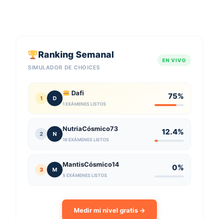
Ranking Semanal
EN VIVO
SIMULADOR DE CHOICES
Dafi
75%
1
D
1 EXÁMENES LISTOS
NutriaCósmico73
12.4%
2
N
19 EXÁMENES LISTOS
MantisCósmico14
0%
3
M
5 EXÁMENES LISTOS
Medir mi nivel gratis →