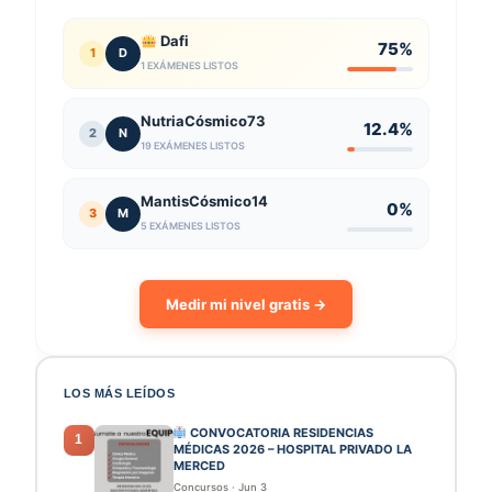
Dafi
75%
1
D
1 EXÁMENES LISTOS
NutriaCósmico73
12.4%
2
N
19 EXÁMENES LISTOS
MantisCósmico14
0%
3
M
5 EXÁMENES LISTOS
Medir mi nivel gratis →
LOS MÁS LEÍDOS
CONVOCATORIA RESIDENCIAS
1
MÉDICAS 2026 – HOSPITAL PRIVADO LA
MERCED
Concursos
·
Jun 3