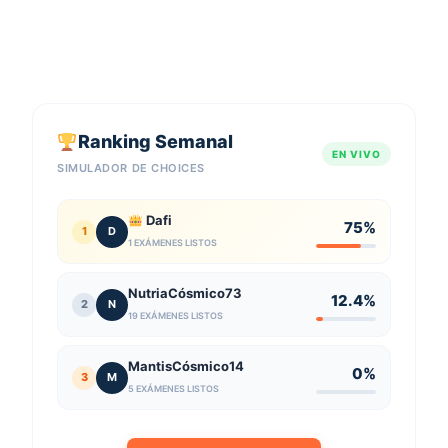
Ranking Semanal
EN VIVO
SIMULADOR DE CHOICES
Dafi
75%
1
D
1 EXÁMENES LISTOS
NutriaCósmico73
12.4%
2
N
19 EXÁMENES LISTOS
MantisCósmico14
0%
3
M
5 EXÁMENES LISTOS