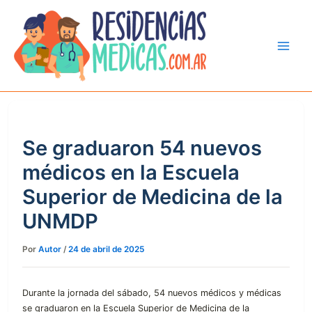
Ir
al
contenido
Se graduaron 54 nuevos
médicos en la Escuela
Superior de Medicina de la
UNMDP
Por
Autor
/
24 de abril de 2025
Durante la jornada del sábado, 54 nuevos médicos y médicas
se graduaron en la Escuela Superior de Medicina de la