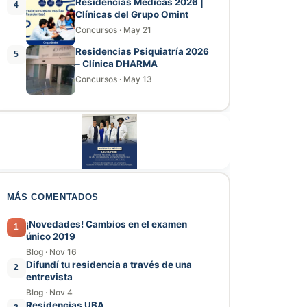
Residencias Médicas 2026 |
4
Clínicas del Grupo Omint
Concursos
·
May 21
Residencias Psiquiatría 2026
5
– Clínica DHARMA
Concursos
·
May 13
MÁS COMENTADOS
¡Novedades! Cambios en el examen
1
único 2019
Blog
·
Nov 16
Difundí tu residencia a través de una
2
entrevista
Blog
·
Nov 4
Residencias UBA