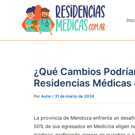
Ir
al
contenido
Inic
¿Qué Cambios Podrían 
Residencias Médicas
Por
Autor
/
31 de marzo de 2024
La provincia de Mendoza enfrenta un desafío 
50% de sus egresados en Medicina eligen no
médicas, prefiriendo ejercer en guardias o co