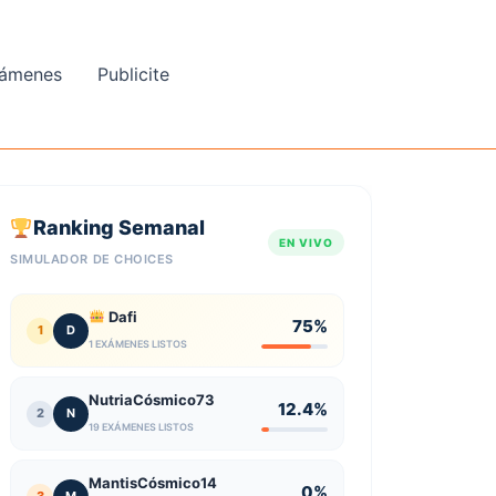
ámenes
Publicite
Ranking Semanal
EN VIVO
SIMULADOR DE CHOICES
Dafi
75%
1
D
1 EXÁMENES LISTOS
NutriaCósmico73
12.4%
2
N
19 EXÁMENES LISTOS
MantisCósmico14
0%