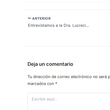
ANTERIOR
Entrevistamos a la Dra. Lucrecia Kreiber, residente de Clínica Médica en el Hospital Francisco López, ubicado en General Roca, provincia de Río Negro
Deja un comentario
Tu dirección de correo electrónico no será 
marcados con
*
Escribe
aquí...