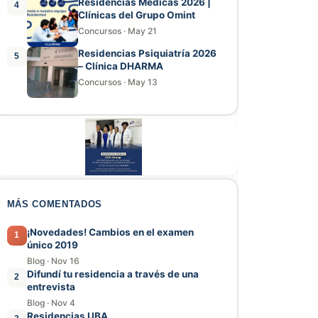
Residencias Médicas 2026 |
4
Clínicas del Grupo Omint
Concursos
·
May 21
Residencias Psiquiatría 2026
5
– Clínica DHARMA
Concursos
·
May 13
MÁS COMENTADOS
¡Novedades! Cambios en el examen
1
único 2019
Blog
·
Nov 16
Difundí tu residencia a través de una
2
entrevista
Blog
·
Nov 4
Residencias UBA