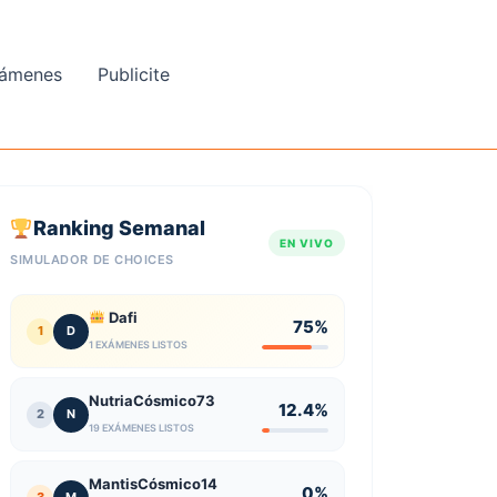
ámenes
Publicite
Ranking Semanal
EN VIVO
SIMULADOR DE CHOICES
Dafi
75%
1
D
1 EXÁMENES LISTOS
NutriaCósmico73
12.4%
2
N
19 EXÁMENES LISTOS
MantisCósmico14
0%