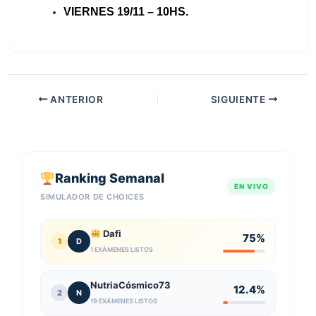
VIERNES 19/11 – 10HS.
ANTERIOR
SIGUIENTE
Ranking Semanal
EN VIVO
SIMULADOR DE CHOICES
Dafi
75%
1
D
1 EXÁMENES LISTOS
NutriaCósmico73
12.4%
2
N
19 EXÁMENES LISTOS