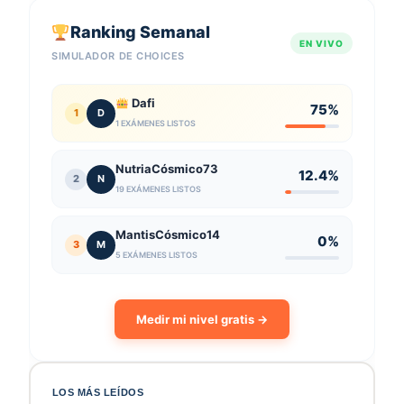
Ranking Semanal
EN VIVO
SIMULADOR DE CHOICES
Dafi
75%
1
D
1 EXÁMENES LISTOS
NutriaCósmico73
12.4%
2
N
19 EXÁMENES LISTOS
MantisCósmico14
0%
3
M
5 EXÁMENES LISTOS
Medir mi nivel gratis →
LOS MÁS LEÍDOS