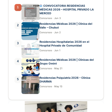
CONVOCATORIA RESIDENCIAS
1
MÉDICAS 2026 – HOSPITAL PRIVADO LA
MERCED
Concursos
·
Jun 3
Residencias Médicas 2026 | Clínica del
2
Valle – Chubut
Concursos
·
Jun 2
Residencias Hospitalarias 2026 en el
3
Hospital Privado de Comunidad
Concursos
·
Jun 1
Residencias Médicas 2026 | Clínicas del
4
Grupo Omint
Concursos
·
May 21
Residencias Psiquiatría 2026 – Clínica
5
DHARMA
Concursos
·
May 13