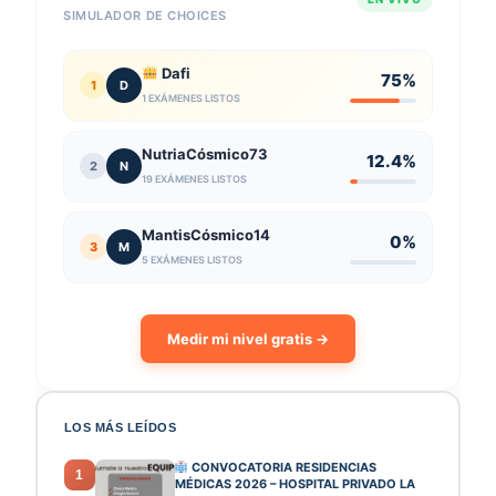
SIMULADOR DE CHOICES
Dafi
75%
1
D
1 EXÁMENES LISTOS
NutriaCósmico73
12.4%
2
N
19 EXÁMENES LISTOS
MantisCósmico14
0%
3
M
5 EXÁMENES LISTOS
Medir mi nivel gratis →
LOS MÁS LEÍDOS
CONVOCATORIA RESIDENCIAS
1
MÉDICAS 2026 – HOSPITAL PRIVADO LA