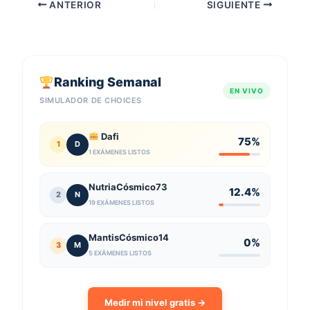
ANTERIOR
SIGUIENTE
Ranking Semanal
EN VIVO
SIMULADOR DE CHOICES
Dafi
75%
1
D
1 EXÁMENES LISTOS
NutriaCósmico73
12.4%
2
N
19 EXÁMENES LISTOS
MantisCósmico14
0%
3
M
5 EXÁMENES LISTOS
Medir mi nivel gratis →