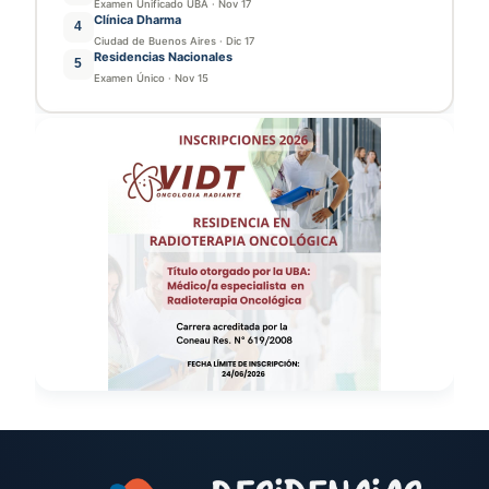
Examen Unificado UBA
·
Nov 17
Clínica Dharma
4
Ciudad de Buenos Aires
·
Dic 17
Residencias Nacionales
5
Examen Único
·
Nov 15