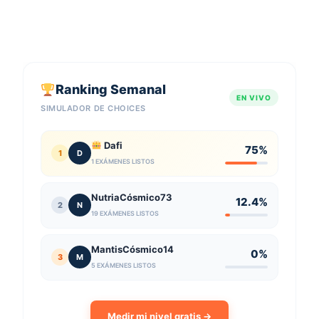
Ranking Semanal
EN VIVO
SIMULADOR DE CHOICES
Dafi
75%
1
D
1 EXÁMENES LISTOS
NutriaCósmico73
12.4%
2
N
19 EXÁMENES LISTOS
MantisCósmico14
0%
3
M
5 EXÁMENES LISTOS
Medir mi nivel gratis →