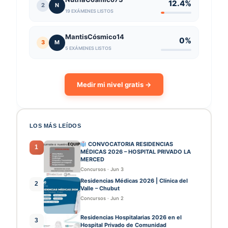
12.4%
2
N
19 EXÁMENES LISTOS
MantisCósmico14
0%
3
M
5 EXÁMENES LISTOS
Medir mi nivel gratis →
LOS MÁS LEÍDOS
CONVOCATORIA RESIDENCIAS
1
MÉDICAS 2026 – HOSPITAL PRIVADO LA
MERCED
Concursos
·
Jun 3
Residencias Médicas 2026 | Clínica del
2
Valle – Chubut
Concursos
·
Jun 2
Residencias Hospitalarias 2026 en el
3
Hospital Privado de Comunidad