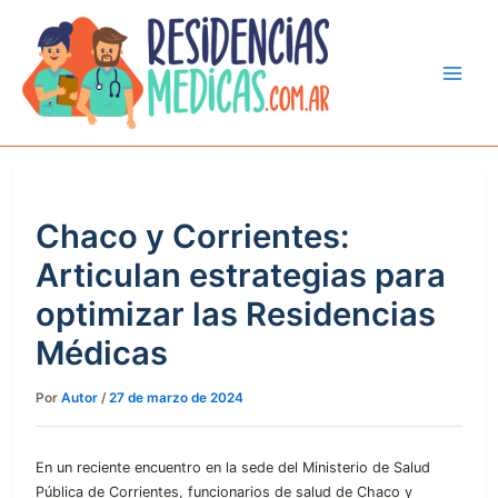
Ir
al
contenido
Chaco y Corrientes:
Articulan estrategias para
optimizar las Residencias
Médicas
Por
Autor
/
27 de marzo de 2024
En un reciente encuentro en la sede del Ministerio de Salud
Pública de Corrientes, funcionarios de salud de Chaco y