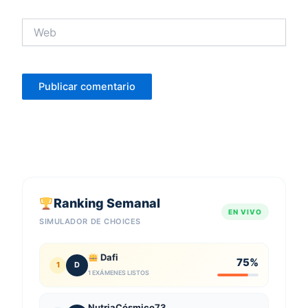
Web
Ranking Semanal
EN VIVO
SIMULADOR DE CHOICES
Dafi
75%
1
D
1 EXÁMENES LISTOS
NutriaCósmico73