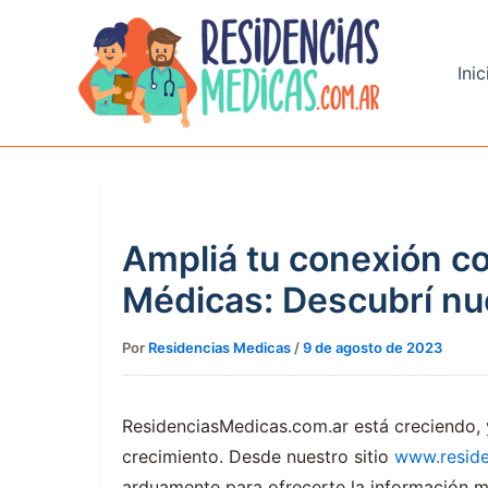
Ir
al
contenido
Inic
Ampliá tu conexión c
Médicas: Descubrí nu
Por
Residencias Medicas
/
9 de agosto de 2023
ResidenciasMedicas.com.ar está creciendo, 
crecimiento. Desde nuestro sitio
www.reside
arduamente para ofrecerte la información m