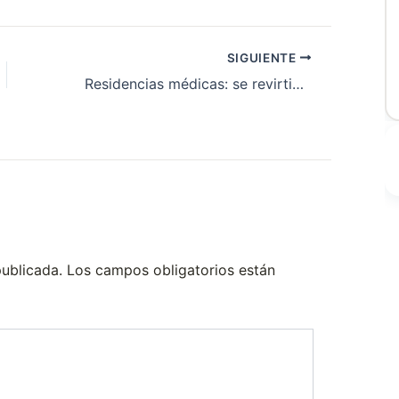
SIGUIENTE
Residencias médicas: se revirtió la tendencia negativa en provincia de Buenos Aires y pediatría suma 78 % más de cargos
publicada.
Los campos obligatorios están