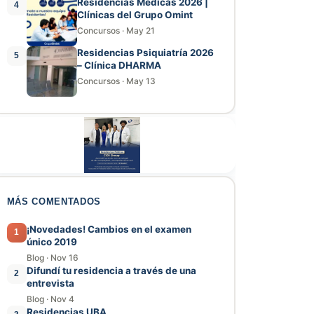
Residencias Médicas 2026 |
4
Clínicas del Grupo Omint
Concursos
·
May 21
Residencias Psiquiatría 2026
5
– Clínica DHARMA
Concursos
·
May 13
MÁS COMENTADOS
¡Novedades! Cambios en el examen
1
único 2019
Blog
·
Nov 16
Difundí tu residencia a través de una
2
entrevista
Blog
·
Nov 4
Residencias UBA