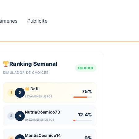
ámenes
Publicite
Ranking Semanal
EN VIVO
SIMULADOR DE CHOICES
Dafi
75%
1
D
1 EXÁMENES LISTOS
NutriaCósmico73
12.4%
2
N
19 EXÁMENES LISTOS
MantisCósmico14
0%