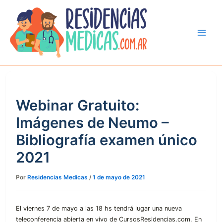
Ir
al
contenido
Webinar Gratuito:
Imágenes de Neumo –
Bibliografía examen único
2021
Por
Residencias Medicas
/
1 de mayo de 2021
El viernes 7 de mayo a las 18 hs tendrá lugar una nueva
teleconferencia abierta en vivo de CursosResidencias.com. En