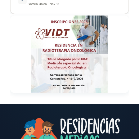
Examen Único
·
Nov 15