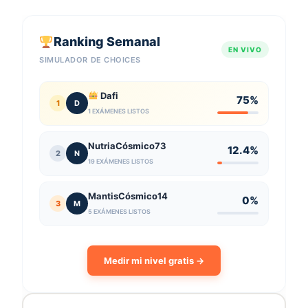
Ranking Semanal
EN VIVO
SIMULADOR DE CHOICES
Dafi
75%
1
D
1 EXÁMENES LISTOS
NutriaCósmico73
12.4%
2
N
19 EXÁMENES LISTOS
MantisCósmico14
0%
3
M
5 EXÁMENES LISTOS
Medir mi nivel gratis →