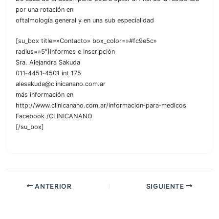
por una rotación en
oftalmología general y en una sub especialidad
[su_box title=»Contacto» box_color=»#fc9e5c»
radius=»5″]Informes e Inscripción
Sra. Alejandra Sakuda
011‐4451‐4501 int 175
alesakuda@clinicanano.com.ar
más información en
http://www.clinicanano.com.ar/informacion‐para‐medicos
Facebook /CLINICANANO
[/su_box]
ANTERIOR
SIGUIENTE