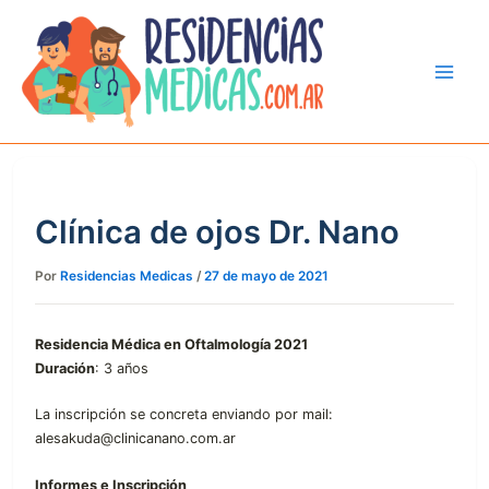
Ir
al
contenido
Clínica de ojos Dr. Nano
Por
Residencias Medicas
/
27 de mayo de 2021
Residencia Médica en Oftalmología 2021
Duración
: 3 años
La inscripción se concreta enviando por mail:
alesakuda@clinicanano.com.ar
Informes e Inscripción