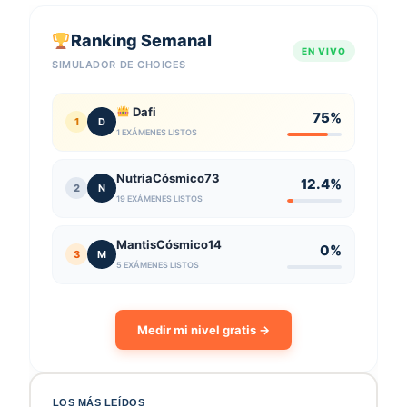
Ranking Semanal
EN VIVO
SIMULADOR DE CHOICES
Dafi
75%
1
D
1 EXÁMENES LISTOS
NutriaCósmico73
12.4%
2
N
19 EXÁMENES LISTOS
MantisCósmico14
0%
3
M
5 EXÁMENES LISTOS
Medir mi nivel gratis →
LOS MÁS LEÍDOS