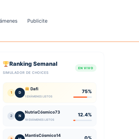
ámenes
Publicite
Ranking Semanal
EN VIVO
SIMULADOR DE CHOICES
Dafi
75%
1
D
1 EXÁMENES LISTOS
NutriaCósmico73
12.4%
2
N
19 EXÁMENES LISTOS
MantisCósmico14
0%