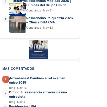
Residencias Médicas 2026 |
4
Clínicas del Grupo Omint
Concursos
·
May 21
Residencias Psiquiatría 2026
5
– Clínica DHARMA
Concursos
·
May 13
MÁS COMENTADOS
¡Novedades! Cambios en el examen
1
único 2019
Blog
·
Nov 16
Difundí tu residencia a través de una
2
entrevista
Blog
·
Nov 4
Residencias UBA