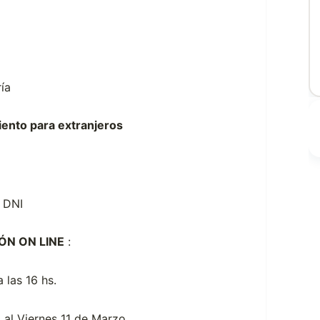
ía
iento para extranjeros
y DNI
ÓN ON LINE
:
 las 16 hs.
 al Viernes 11 de Marzo.