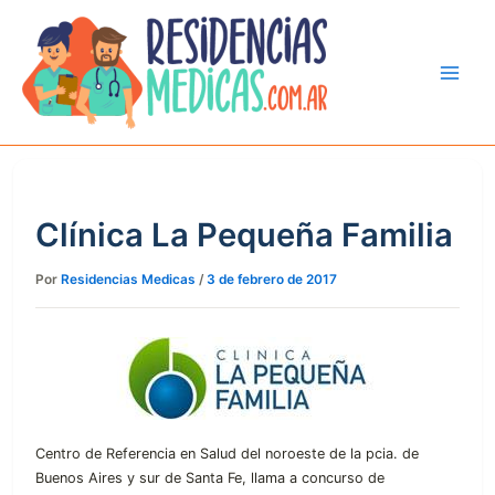
Ir
al
contenido
Clínica La Pequeña Familia
Por
Residencias Medicas
/
3 de febrero de 2017
Centro de Referencia en Salud del noroeste de la pcia. de
Buenos Aires y sur de Santa Fe, llama a concurso de