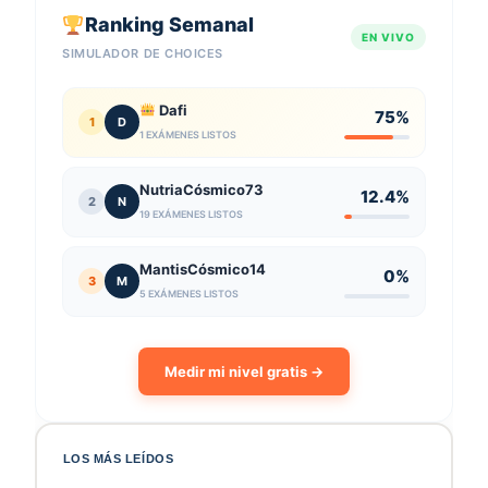
Ranking Semanal
EN VIVO
SIMULADOR DE CHOICES
Dafi
75%
1
D
1 EXÁMENES LISTOS
NutriaCósmico73
12.4%
2
N
19 EXÁMENES LISTOS
MantisCósmico14
0%
3
M
5 EXÁMENES LISTOS
Medir mi nivel gratis →
LOS MÁS LEÍDOS