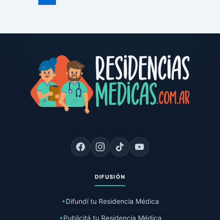
DIFUSIÓN
Difundí tu Residencia Médica
✦
Publicitá tu Residencia Médica
✦