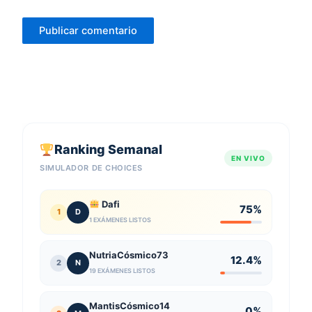
Ranking Semanal
EN VIVO
SIMULADOR DE CHOICES
Dafi
75%
1
D
1 EXÁMENES LISTOS
NutriaCósmico73
12.4%
2
N
19 EXÁMENES LISTOS
MantisCósmico14
0%