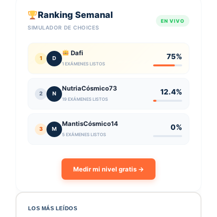
Ranking Semanal
EN VIVO
SIMULADOR DE CHOICES
Dafi
75%
1
D
1 EXÁMENES LISTOS
NutriaCósmico73
12.4%
2
N
19 EXÁMENES LISTOS
MantisCósmico14
0%
3
M
5 EXÁMENES LISTOS
Medir mi nivel gratis →
LOS MÁS LEÍDOS