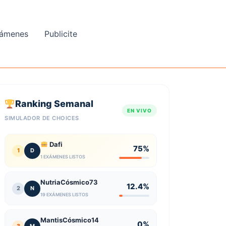
ámenes
Publicite
Ranking Semanal
EN VIVO
SIMULADOR DE CHOICES
Dafi
75%
1
D
1 EXÁMENES LISTOS
NutriaCósmico73
12.4%
2
N
19 EXÁMENES LISTOS
MantisCósmico14
0%