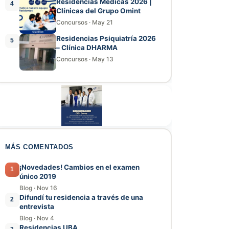
Residencias Médicas 2026 |
4
Clínicas del Grupo Omint
Concursos
·
May 21
Residencias Psiquiatría 2026
5
– Clínica DHARMA
Concursos
·
May 13
MÁS COMENTADOS
¡Novedades! Cambios en el examen
1
único 2019
Blog
·
Nov 16
Difundí tu residencia a través de una
2
entrevista
Blog
·
Nov 4
Residencias UBA