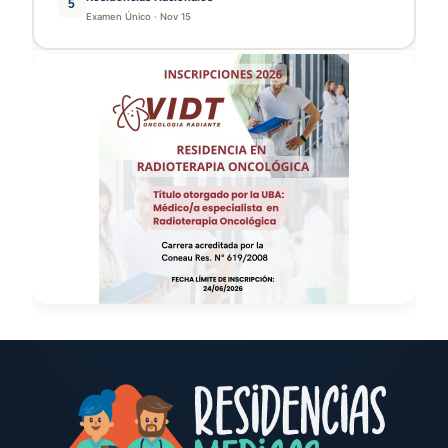
5
Examen Único
·
Nov 15