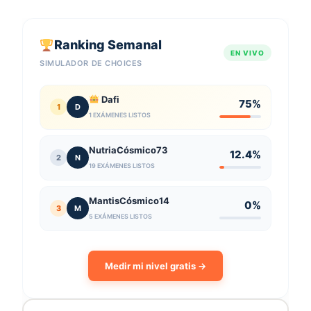
Ranking Semanal
EN VIVO
SIMULADOR DE CHOICES
Dafi
75%
1
D
1 EXÁMENES LISTOS
NutriaCósmico73
12.4%
2
N
19 EXÁMENES LISTOS
MantisCósmico14
0%
3
M
5 EXÁMENES LISTOS
Medir mi nivel gratis →