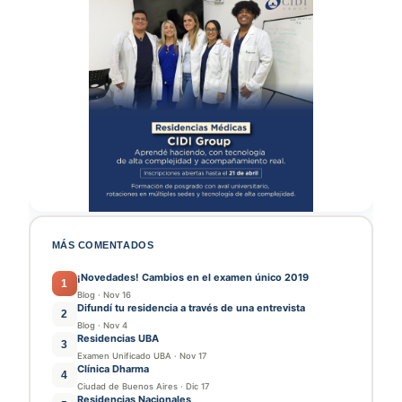
MÁS COMENTADOS
¡Novedades! Cambios en el examen único 2019
1
Blog
·
Nov 16
Difundí tu residencia a través de una entrevista
2
Blog
·
Nov 4
Residencias UBA
3
Examen Unificado UBA
·
Nov 17
Clínica Dharma
4
Ciudad de Buenos Aires
·
Dic 17
Residencias Nacionales