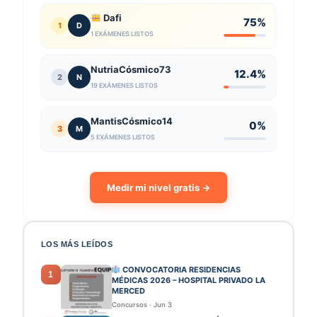
Dafi
75%
1
D
1 EXÁMENES LISTOS
NutriaCósmico73
12.4%
2
N
19 EXÁMENES LISTOS
MantisCósmico14
0%
3
M
5 EXÁMENES LISTOS
Medir mi nivel gratis →
LOS MÁS LEÍDOS
CONVOCATORIA RESIDENCIAS
1
MÉDICAS 2026 – HOSPITAL PRIVADO LA
MERCED
Concursos
·
Jun 3