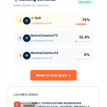
EN VIVO
SIMULADOR DE CHOICES
Dafi
75%
1
D
1 EXÁMENES LISTOS
NutriaCósmico73
12.4%
2
N
19 EXÁMENES LISTOS
MantisCósmico14
0%
3
M
5 EXÁMENES LISTOS
Medir mi nivel gratis →
LOS MÁS LEÍDOS
CONVOCATORIA RESIDENCIAS
1
MÉDICAS 2026 – HOSPITAL PRIVADO LA