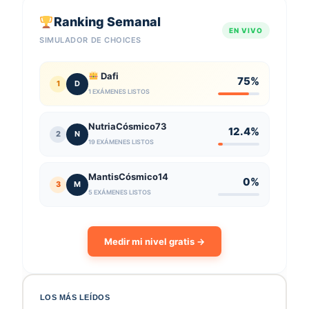
Ranking Semanal
EN VIVO
SIMULADOR DE CHOICES
Dafi
75%
1
D
1 EXÁMENES LISTOS
NutriaCósmico73
12.4%
2
N
19 EXÁMENES LISTOS
MantisCósmico14
0%
3
M
5 EXÁMENES LISTOS
Medir mi nivel gratis →
LOS MÁS LEÍDOS