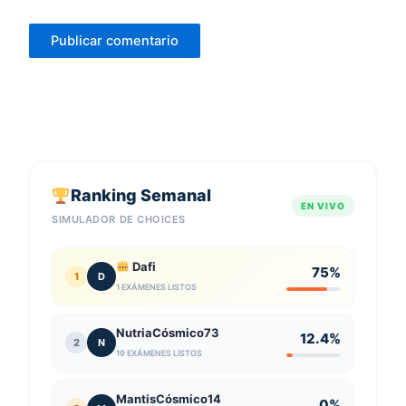
Ranking Semanal
EN VIVO
SIMULADOR DE CHOICES
Dafi
75%
1
D
1 EXÁMENES LISTOS
NutriaCósmico73
12.4%
2
N
19 EXÁMENES LISTOS
MantisCósmico14
0%