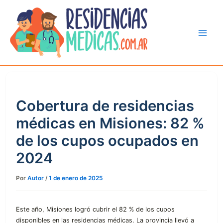
Ir
al
contenido
Cobertura de residencias
médicas en Misiones: 82 %
de los cupos ocupados en
2024
Por
Autor
/
1 de enero de 2025
Este año, Misiones logró cubrir el 82 % de los cupos
disponibles en las residencias médicas. La provincia llevó a