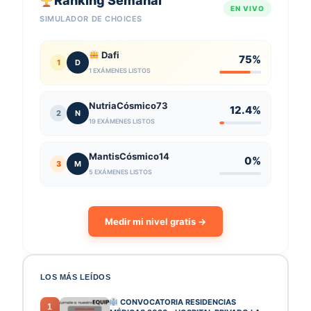
Ranking Semanal
EN VIVO
SIMULADOR DE CHOICES
Dafi
75%
1
D
1 EXÁMENES LISTOS
NutriaCósmico73
12.4%
2
N
19 EXÁMENES LISTOS
MantisCósmico14
0%
3
M
5 EXÁMENES LISTOS
Medir mi nivel gratis →
LOS MÁS LEÍDOS
CONVOCATORIA RESIDENCIAS
1