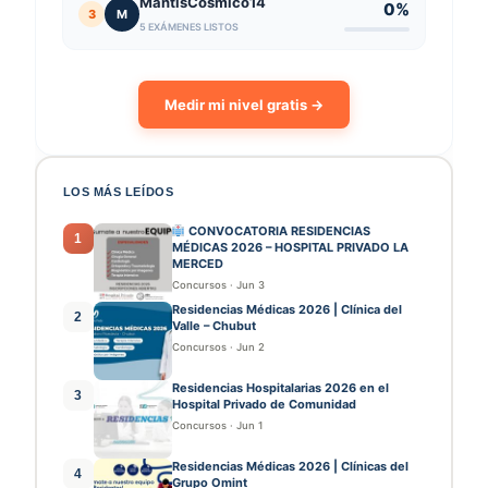
MantisCósmico14
0%
3
M
5 EXÁMENES LISTOS
Medir mi nivel gratis →
LOS MÁS LEÍDOS
CONVOCATORIA RESIDENCIAS
1
MÉDICAS 2026 – HOSPITAL PRIVADO LA
MERCED
Concursos
·
Jun 3
Residencias Médicas 2026 | Clínica del
2
Valle – Chubut
Concursos
·
Jun 2
Residencias Hospitalarias 2026 en el
3
Hospital Privado de Comunidad
Concursos
·
Jun 1
Residencias Médicas 2026 | Clínicas del
4
Grupo Omint