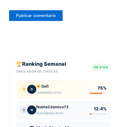
Ranking Semanal
EN VIVO
SIMULADOR DE CHOICES
Dafi
75%
1
D
1 EXÁMENES LISTOS
NutriaCósmico73
12.4%
2
N
19 EXÁMENES LISTOS