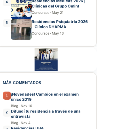
Residencias Médicas 2026 |
4
Clínicas del Grupo Omint
Concursos
·
May 21
Residencias Psiquiatría 2026
5
– Clínica DHARMA
Concursos
·
May 13
MÁS COMENTADOS
¡Novedades! Cambios en el examen
1
único 2019
Blog
·
Nov 16
Difundí tu residencia a través de una
2
entrevista
Blog
·
Nov 4
Residencias UBA