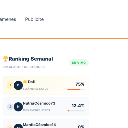
ámenes
Publicite
Ranking Semanal
EN VIVO
SIMULADOR DE CHOICES
Dafi
75%
1
D
1 EXÁMENES LISTOS
NutriaCósmico73
12.4%
2
N
19 EXÁMENES LISTOS
MantisCósmico14
0%