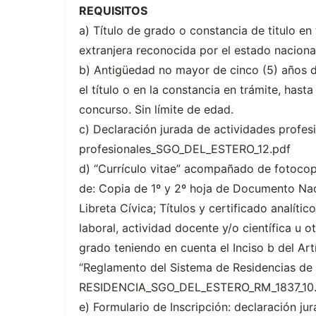
REQUISITOS
a) Título de grado o constancia de titulo en
extranjera reconocida por el estado naciona
b) Antigüedad no mayor de cinco (5) años d
el título o en la constancia en trámite, hasta
concurso. Sin límite de edad.
c) Declaración jurada de actividades profes
profesionales_SGO_DEL_ESTERO_12.pdf
d) “Currículo vitae” acompañado de fotoco
de: Copia de 1º y 2º hoja de Documento Nac
Libreta Cívica; Títulos y certificado analíti
laboral, actividad docente y/o científica u 
grado teniendo en cuenta el Inciso b del Artí
“Reglamento del Sistema de Residencias d
RESIDENCIA_SGO_DEL_ESTERO_RM_1837_10.
e) Formulario de Inscripción: declaración j