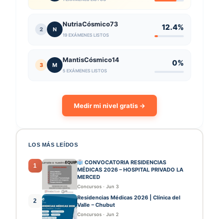
NutriaCósmico73
12.4%
2
N
19 EXÁMENES LISTOS
MantisCósmico14
0%
3
M
5 EXÁMENES LISTOS
Medir mi nivel gratis →
LOS MÁS LEÍDOS
CONVOCATORIA RESIDENCIAS
1
MÉDICAS 2026 – HOSPITAL PRIVADO LA
MERCED
Concursos
·
Jun 3
Residencias Médicas 2026 | Clínica del
2
Valle – Chubut
Concursos
·
Jun 2