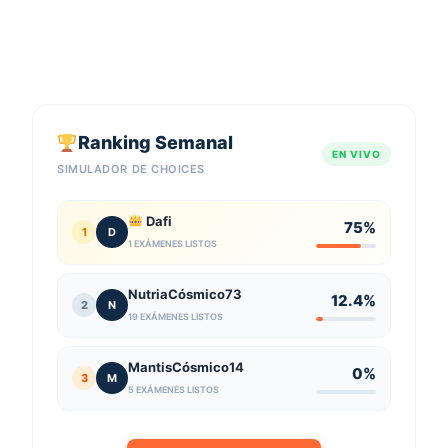
Ranking Semanal
EN VIVO
SIMULADOR DE CHOICES
Dafi
75%
1
D
1 EXÁMENES LISTOS
NutriaCósmico73
12.4%
2
N
19 EXÁMENES LISTOS
MantisCósmico14
0%
3
M
5 EXÁMENES LISTOS